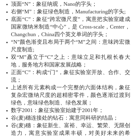
顶面“N”：象征纳观，Nano的字头；
右侧“M”：象征绿色制造，Manufacturing的字头;
底面“C”：象征“跨宏微尺度”，寓意把实验室建成
国家微纳米制造“中心”，是 Cross-scale，Center，
Changchun，China四个英文单词的字头；
“N”颜色渐变且布局于两个“M”之间：意味跨宏微
尺度制造;
双“M”矗立于“C”之上：意味立足和扎根长春大
地，服务地方和国家发展战略；
正面“C”：构成“门”，象征实验室开放、合作、交
流；
上述所有元素构成一个完整的六面体结构，象征
复杂宏微纳尺度的超精密零件，颜色逐渐过渡到
绿色，意味绿色制造、绿色发展；
数字2001：象征实验室始建于2001年；
谷
(麦)
穗连接处的钻石：寓意同科研的结晶；
谷(麦)穗：象征新生、富裕、幸运、繁荣、无限创
造力，寓意实验室成果丰硕，对美好未来的希