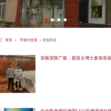
首页
»
开放与交流
» 交流互访
实验室陈广俊，翟昌太博士参加首