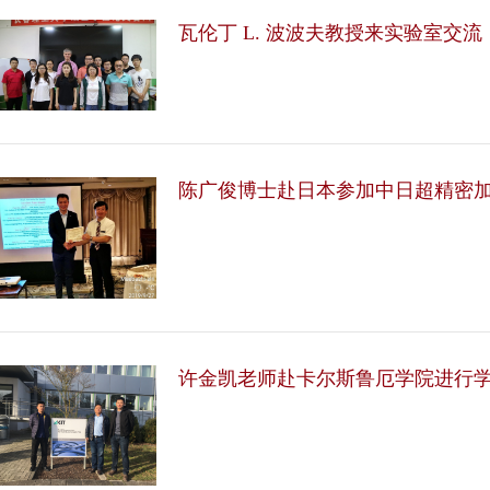
瓦伦丁 L. 波波夫教授来实验室交流
陈广俊博士赴日本参加中日超精密
许金凯老师赴卡尔斯鲁厄学院进行